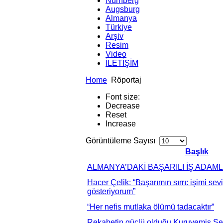
Nürnberg
Augsburg
Almanya
Türkiye
Arşiv
Resim
Video
İLETİŞİM
Home
Röportaj
Font size:
Decrease
Reset
Increase
Görüntüleme Sayısı
Başlık
ALMANYA’DAKİ BAŞARILI İŞ ADAML
Hacer Çelik: “Başarımın sırrı: işimi se
gösteriyorum”
“Her nefis mutlaka ölümü tadacaktır”
Rekabetin güçlü olduğu Kuruyemiş Sekt