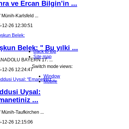
ra ve Ercan Bilgin'in ...
 Münih-Karlsfeld ...
-12-26 12:30:51
kun Belek: " Bu yılki ...
Back to top
Site map
ANADOLU BAYERN 17. ...
Switch mode views:
-12-26 12:24:47
Window
Mobile
ddusi Uysal:
anetiniz ...
/ Münih-Taufkirchen ...
-12-26 12:15:06