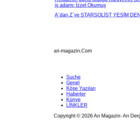
iş adamı: İzzet Okumuş
A´dan Z´ye STARSOLİST YEŞİM D
ari-magazin
.Com
Suche
Genel
Köşe Yazıları
Haberler
Künye
LİNKLER
Copyright © 2026 Arı Magazin- Arı Der