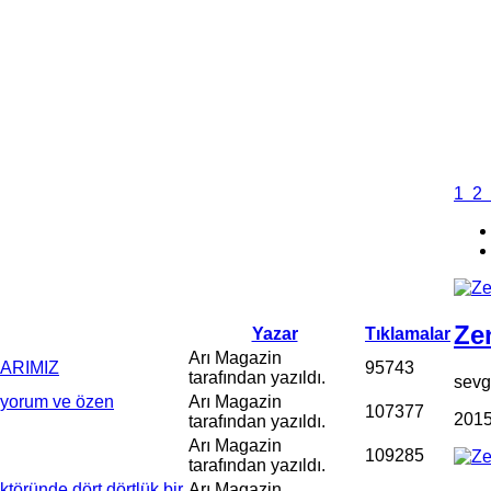
1
2
Zen
Yazar
Tıklamalar
Arı Magazin
ARIMIZ
95743
tarafından yazıldı.
sevgi
viyorum ve özen
Arı Magazin
107377
2015
tarafından yazıldı.
Arı Magazin
109285
tarafından yazıldı.
öründe dört dörtlük bir
Arı Magazin