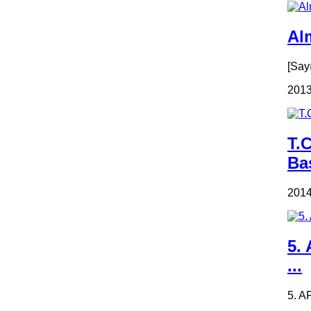
Alm
[Say
2013
T.
Ba
2014
5.
...
5. A