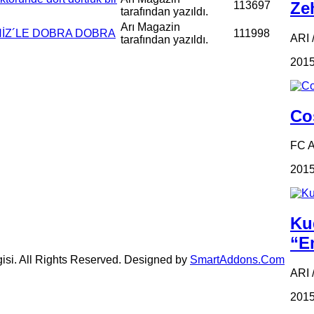
Zeh
113697
tarafından yazıldı.
Arı Magazin
ENİZ´LE DOBRA DOBRA
111998
ARI /
tarafından yazıldı.
2015
Coş
FC 
2015
Ku
“Em
gisi. All Rights Reserved. Designed by
SmartAddons.Com
ARI 
2015