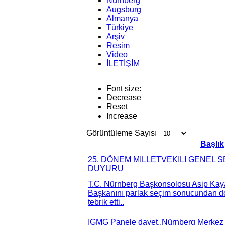
Nürnberg
Augsburg
Almanya
Türkiye
Arşiv
Resim
Video
İLETİŞİM
Font size:
Decrease
Reset
Increase
Görüntüleme Sayısı
Başlık
25. DÖNEM MILLETVEKILI GENEL 
DUYURU
T.C. Nürnberg Başkonsolosu Asip Kay
Başkanını parlak seçim sonucundan d
tebrik etti..
IGMG Panele davet..Nürnberg Merkez