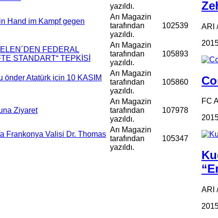
Zeh
yazıldı.
Arı Magazin
 in Hand im Kampf gegen
tarafından
102539
ARI /
yazıldı.
2015
Arı Magazin
ŞDELEN´DEN FEDERAL
tarafından
105893
İFTE STANDART“ TEPKİSİ
yazıldı.
Arı Magazin
 önder Atatürk icin 10 KASIM
Coş
tarafından
105860
yazıldı.
FC 
Arı Magazin
na Ziyaret
tarafından
107978
2015
yazıldı.
Arı Magazin
a Frankonya Valisi Dr. Thomas
tarafından
105347
yazıldı.
Ku
“Em
ARI 
2015