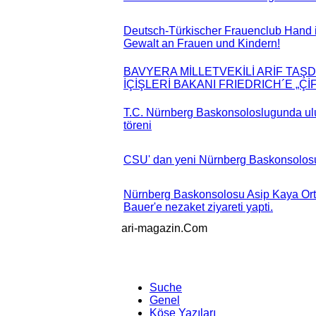
Deutsch-Türkischer Frauenclub Hand
Gewalt an Frauen und Kindern!
BAVYERA MİLLETVEKİLİ ARİF TA
İÇİŞLERİ BAKANI FRIEDRICH´E „Ç
T.C. Nürnberg Baskonsoloslugunda ulu
töreni
CSU' dan yeni Nürnberg Baskonsolosu
Nürnberg Baskonsolosu Asip Kaya Ort
Bauer'e nezaket ziyareti yapti.
ari-magazin
.Com
Suche
Genel
Köşe Yazıları