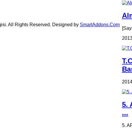
Alm
gisi. All Rights Reserved. Designed by
SmartAddons.Com
[Say
2013
T.
Ba
2014
5.
...
5. A