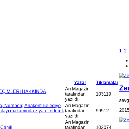
1
2
Yazar
Tıklamalar
Zen
Arı Magazin
SEÇIMLERI HAKKINDA
tarafından
103119
yazıldı.
sevgi
a, Nürnberg Anakent Belediye
Arı Magazin
2015
olayı makamında ziyaret ederek
tarafından
99512
yazıldı.
Arı Magazin
 Camii
tarafından
102074