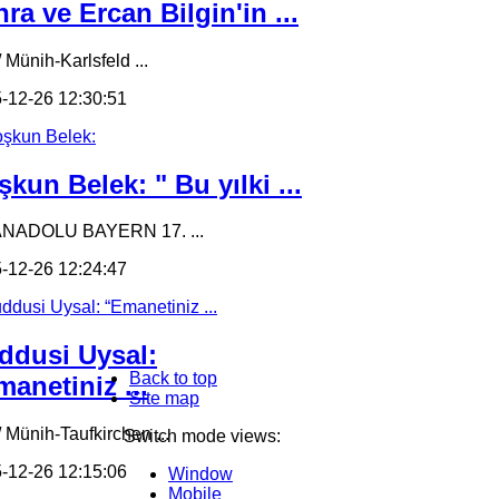
ra ve Ercan Bilgin'in ...
 Münih-Karlsfeld ...
-12-26 12:30:51
kun Belek: " Bu yılki ...
ANADOLU BAYERN 17. ...
-12-26 12:24:47
ddusi Uysal:
Back to top
anetiniz ...
Site map
/ Münih-Taufkirchen ...
Switch mode views:
-12-26 12:15:06
Window
Mobile