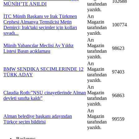
102688
MÜNİH’TE ANILDI
tarafından
yazıldı.
İTC Münih Başkanı ve Irak Türkmen
Arı
Cephesi Almanya Temsilcisi Metin
Magazin
100774
Demirci; Irak'taki seçimler için kolları
tarafından
sıvadı...
yazıldı.
Arı
Münih Yabancılar Meclisi Ay Yıldız
Magazin
98623
Listesi Basın açıklaması
tarafından
yazıldı.
Arı
BMW SENDIKA SECIMLERINDE 12
Magazin
97403
TÜRK ADAY
tarafından
yazıldı.
Arı
Claudia Roth:”NSU cinayetlerinde Alman
Magazin
96863
devleti sınıfta kaldı”
tarafından
yazıldı.
Arı
Alman belediye başkanı adayından
Magazin
99559
Türkçe seçim bildirisi
tarafından
yazıldı.
Başlangıç