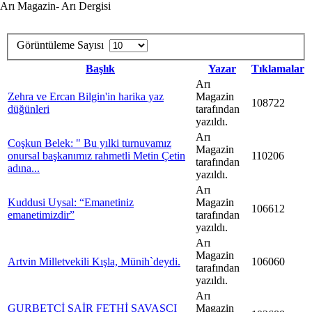
Arı Magazin- Arı Dergisi
Görüntüleme Sayısı
Başlık
Yazar
Tıklamalar
Arı
Zehra ve Ercan Bilgin'in harika yaz
Magazin
108722
düğünleri
tarafından
yazıldı.
Arı
Coşkun Belek: " Bu yılki turnuvamız
Magazin
onursal başkanımız rahmetli Metin Çetin
110206
tarafından
adına...
yazıldı.
Arı
Kuddusi Uysal: “Emanetiniz
Magazin
106612
emanetimizdir”
tarafından
yazıldı.
Arı
Magazin
Artvin Milletvekili Kışla, Münih`deydi.
106060
tarafından
yazıldı.
Arı
GURBETÇİ ŞAİR FETHİ SAVAŞÇI
Magazin