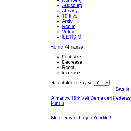
Nürnberg
Augsburg
Almanya
Türkiye
Arşiv
Resim
Video
İLETİŞİM
Home
Almanya
Font size:
Decrease
Reset
Increase
Görüntüleme Sayısı
Başlık
Almanya Türk Veli Dernekleri Federa
kurulu
Mete Duyar`ı bugün Yitirdik..!