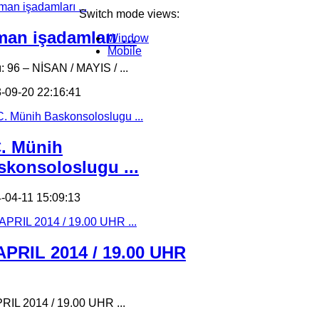
Switch mode views:
an işadamları ...
Window
Mobile
ı: 96 – NİSAN / MAYIS / ...
-09-20 22:16:41
C. Münih
skonsoloslugu ...
-04-11 15:09:13
 APRIL 2014 / 19.00 UHR
PRIL 2014 / 19.00 UHR ...