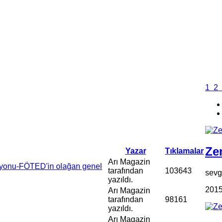
1
2
Zen
Yazar
Tıklamalar
Arı Magazin
syonu-FÖTED'in olağan genel
tarafından
103643
sevgi
yazıldı.
2015
Arı Magazin
tarafından
98161
yazıldı.
Arı Magazin