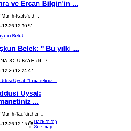
ra ve Ercan Bilgin'in ...
 Münih-Karlsfeld ...
-12-26 12:30:51
kun Belek: " Bu yılki ...
ANADOLU BAYERN 17. ...
-12-26 12:24:47
ddusi Uysal:
anetiniz ...
/ Münih-Taufkirchen ...
Back to top
-12-26 12:15:06
Site map