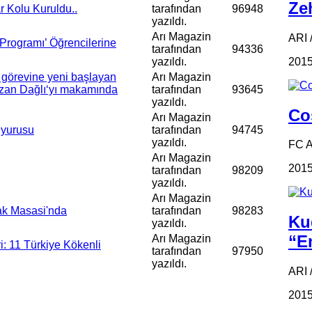
Zeh
r Kolu Kuruldu..
tarafından
96948
yazıldı.
Arı Magazin
ARI /
 Programı’ Öğrencilerine
tarafından
94336
2015
yazıldı.
, görevine yeni başlayan
Arı Magazin
azan Dağlı‘yı makamında
tarafından
93645
yazıldı.
Coş
Arı Magazin
uyurusu
tarafından
94745
yazıldı.
FC 
Arı Magazin
2015
tarafından
98209
yazıldı.
Arı Magazin
lak Masasi'nda
tarafından
98283
Ku
yazıldı.
“Em
Arı Magazin
i: 11 Türkiye Kökenli
tarafından
97950
yazıldı.
ARI 
2015