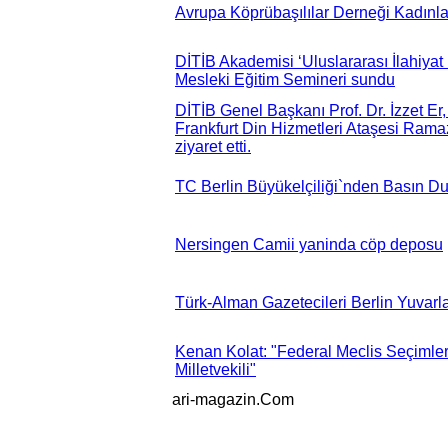
Avrupa Köprübaşılılar Derneği Kadınla
DİTİB Akademisi ‘Uluslararası İlahiyat
Mesleki Eğitim Semineri sundu
DİTİB Genel Başkanı Prof. Dr. İzzet Er
Frankfurt Din Hizmetleri Ataşesi Ram
ziyaret etti.
TC Berlin Büyükelçiliği`nden Basın D
Nersingen Camii yaninda cöp deposu
Türk-Alman Gazetecileri Berlin Yuvar
Kenan Kolat: "Federal Meclis Seçimler
Milletvekili"
ari-magazin
.Com