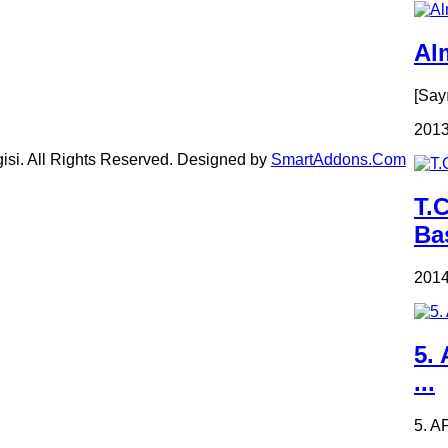
Alm
[Say
2013
gisi. All Rights Reserved. Designed by
SmartAddons.Com
T.
Ba
2014
5.
...
5. A