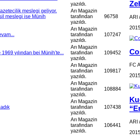
Zeh
yazıldı.
zetecilik meslegi geliyor.
Arı Magazin
Asil meslegi ise Münih
tarafından
96758
ARI /
yazıldı.
2015
Arı Magazin
evam...
tarafından
107247
yazıldı.
Arı Magazin
Coş
 1969 yılından bei Münih'te...
tarafından
109452
yazıldı.
FC 
Arı Magazin
tarafından
109817
2015
yazıldı.
Arı Magazin
tarafından
108884
yazıldı.
Ku
Arı Magazin
“Em
ladık
tarafından
107438
yazıldı.
Arı Magazin
ARI 
tarafından
106441
yazıldı.
2015