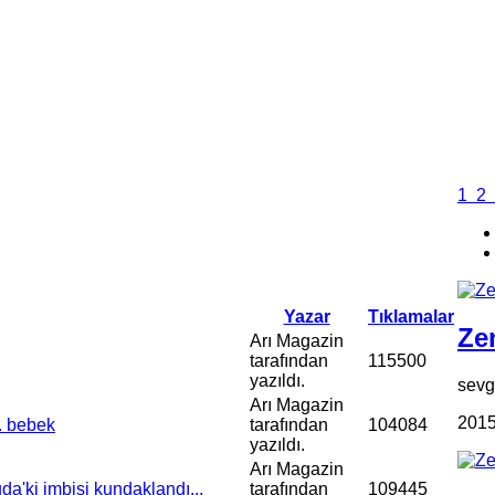
1
2
Yazar
Tıklamalar
Zen
Arı Magazin
tarafından
115500
yazıldı.
sevgi
Arı Magazin
2015
. bebek
tarafından
104084
yazıldı.
Arı Magazin
'ki imbisi kundaklandı...
tarafından
109445