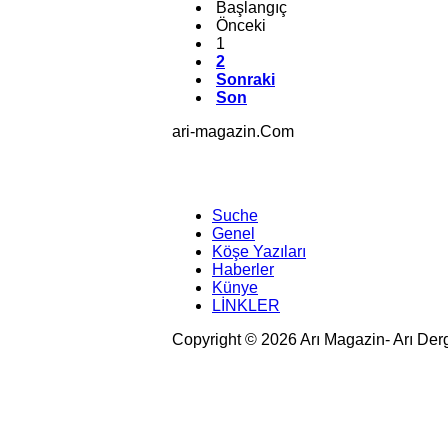
Başlangıç
Önceki
1
2
Sonraki
Son
ari-magazin
.Com
Suche
Genel
Köşe Yazıları
Haberler
Künye
LİNKLER
Copyright © 2026 Arı Magazin- Arı Der