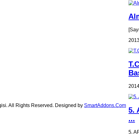
Alm
[Say
2013
T.
Ba
2014
gisi. All Rights Reserved. Designed by
SmartAddons.Com
5.
...
5. A