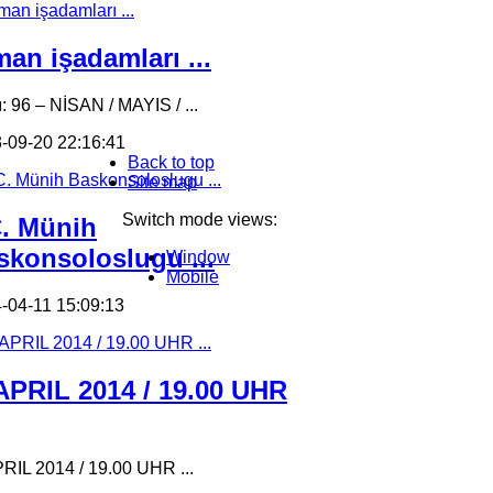
an işadamları ...
ı: 96 – NİSAN / MAYIS / ...
-09-20 22:16:41
Back to top
Site map
Switch mode views:
C. Münih
skonsoloslugu ...
Window
Mobile
-04-11 15:09:13
 APRIL 2014 / 19.00 UHR
PRIL 2014 / 19.00 UHR ...