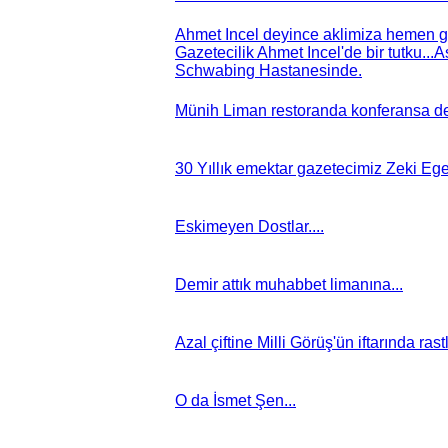
Ahmet Incel deyince aklimiza hemen ga
Gazetecilik Ahmet Incel'de bir tutku...
Schwabing Hastanesinde.
Münih Liman restoranda konferansa d
30 Yıllık emektar gazetecimiz Zeki Ege
Eskimeyen Dostlar....
Demir attık muhabbet limanına...
Azal çiftine Milli Görüş'ün iftarında rast
O da İsmet Şen...