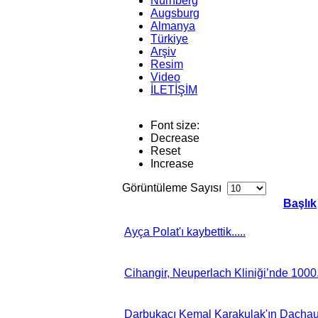
Nürnberg
Augsburg
Almanya
Türkiye
Arşiv
Resim
Video
İLETİŞİM
Font size:
Decrease
Reset
Increase
Görüntüleme Sayısı
Başlık
Ayça Polat'ı kaybettik.....
Cihangir, Neuperlach Kliniği’nde 1000
Darbukacı Kemal Karakulak'ın Dachauda