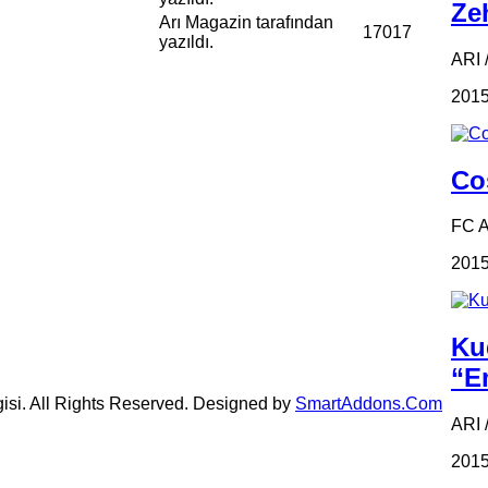
Zeh
Arı Magazin tarafından
17017
yazıldı.
ARI /
2015
Coş
FC 
2015
Ku
“Em
gisi. All Rights Reserved. Designed by
SmartAddons.Com
ARI 
2015