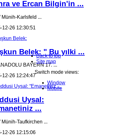
ra ve Ercan Bilgin'in ...
 Münih-Karlsfeld ...
-12-26 12:30:51
kun Belek: " Bu yılki ...
Back to top
Site map
ANADOLU BAYERN 17. ...
Switch mode views:
-12-26 12:24:47
Window
Mobile
ddusi Uysal:
anetiniz ...
/ Münih-Taufkirchen ...
-12-26 12:15:06