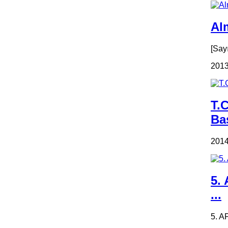
Alm
[Say
2013
T.
Ba
2014
5.
...
5. A