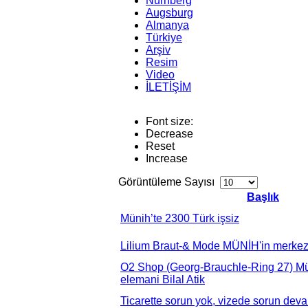
Nürnberg
Augsburg
Almanya
Türkiye
Arşiv
Resim
Video
İLETİŞİM
Font size:
Decrease
Reset
Increase
Görüntüleme Sayısı
Başlık
Münih’te 2300 Türk işsiz
Lilium Braut-& Mode MÜNİH'in merkezi
O2 Shop (Georg-Brauchle-Ring 27) Mü
elemani Bilal Atik
Ticarette sorun yok, vizede sorun dev