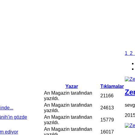
1
2
Yazar
Tıklamalar
Zen
Arı Magazin tarafından
21166
yazıldı.
sevgi
Arı Magazin tarafından
nde...
24613
yazıldı.
2015
nih'in gözde
Arı Magazin tarafından
15779
yazıldı.
Arı Magazin tarafından
am ediyor
16017
yazıldı.