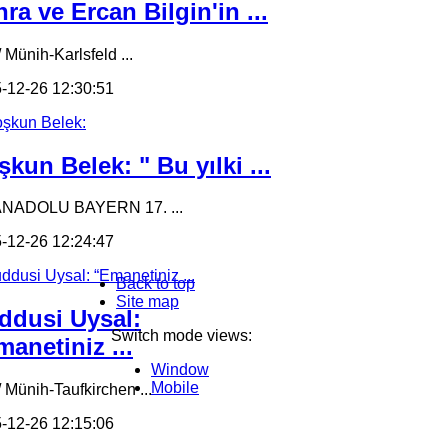
ra ve Ercan Bilgin'in ...
 Münih-Karlsfeld ...
-12-26 12:30:51
kun Belek: " Bu yılki ...
ANADOLU BAYERN 17. ...
-12-26 12:24:47
Back to top
Site map
ddusi Uysal:
Switch mode views:
anetiniz ...
Window
Mobile
/ Münih-Taufkirchen ...
-12-26 12:15:06