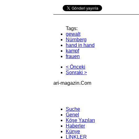
Tags:
gewalt
Nürnberg
hand in hand
kampf
frauen
< Önceki
Sonraki >
ari-magazin
.Com
Suche
Genel
Köşe Yazıları
Haberler
Künye
LİNKLER