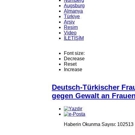
Nürnberg
Augsburg
Almanya
Türkiye
Arşiv
Resim
Video
İLETİŞİM
Font size:
Decrease
Reset
Increase
Deutsch-Türkischer Fr
gegen Gewalt an Frauen
Haberin Okunma Sayısı: 102513