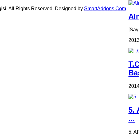
gisi. All Rights Reserved. Designed by
SmartAddons.Com
Alm
[Say
2013
T.
Ba
2014
5.
...
5. A