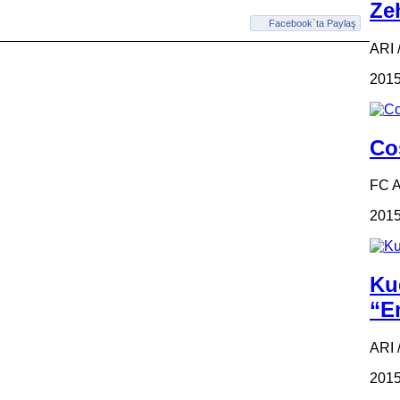
Zeh
Facebook`ta Paylaş
ARI /
2015
Coş
FC 
2015
Ku
“Em
ARI 
2015