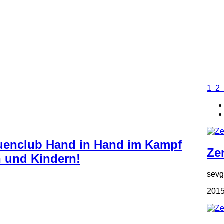
1
2
auenclub Hand in Hand im Kampf
Zen
 und Kindern!
sevgi
2015