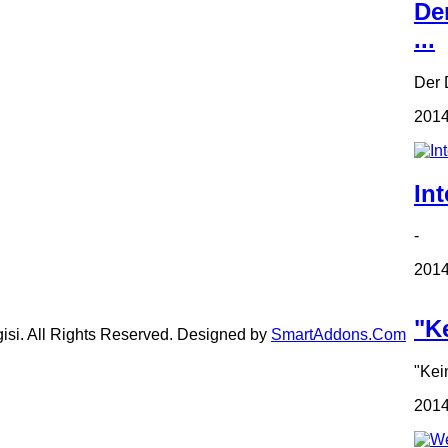
De
...
Der D
2014
Int
- In
2014
"Ke
gisi. All Rights Reserved. Designed by
SmartAddons.Com
"Kei
2014