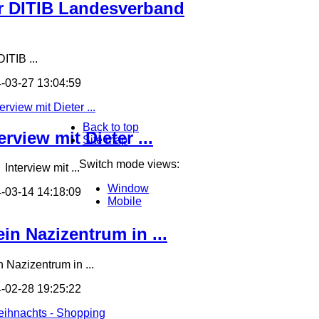
r DITIB Landesverband
ITIB ...
-03-27 13:04:59
Back to top
erview mit Dieter ...
Site map
Switch mode views:
terview mit ...
Window
-03-14 14:18:09
Mobile
in Nazizentrum in ...
n Nazizentrum in ...
-02-28 19:25:22