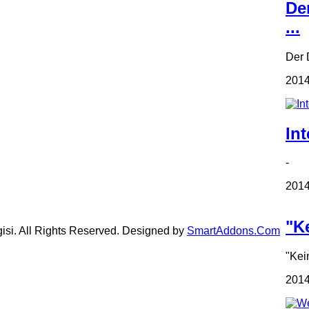
De
...
Der D
2014
Int
- In
2014
"Ke
gisi. All Rights Reserved. Designed by
SmartAddons.Com
"Kei
2014