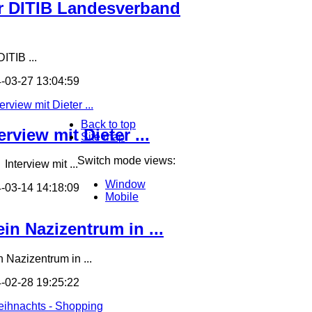
r DITIB Landesverband
ITIB ...
-03-27 13:04:59
Back to top
erview mit Dieter ...
Site map
Switch mode views:
terview mit ...
Window
-03-14 14:18:09
Mobile
in Nazizentrum in ...
n Nazizentrum in ...
-02-28 19:25:22