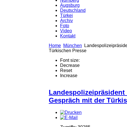
Nürnberg
Augsburg
Deutschland
Türkei
Archiv
Foto
Video
Kontakt
Home
München
Landespolizeipräside
Türkischen Presse
Font size:
Decrease
Reset
Increase
Landespolizeipräsident
Gespräch mit der Türki