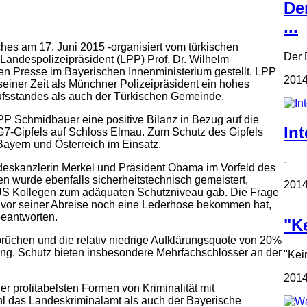
De
...
es am 17. Juni 2015 -organisiert vom türkischen
Der D
Landespolizeipräsident (LPP) Prof. Dr. Wilhelm
n Presse im Bayerischen Innenministerium gestellt. LPP
2014
einer Zeit als Münchner Polizeipräsident ein hohes
fsstandes als auch der Türkischen Gemeinde.
P Schmidbauer eine positive Bilanz in Bezug auf die
Int
-Gipfels auf Schloss Elmau. Zum Schutz des Gipfels
Bayern und Österreich im Einsatz.
- In
deskanzlerin Merkel und Präsident Obama im Vorfeld des
en wurde ebenfalls sicherheitstechnisch gemeistert,
2014
 US Kollegen zum adäquaten Schutzniveau gab. Die Frage
a vor seiner Abreise noch eine Lederhose bekommen hat,
beantworten.
"Ke
chen und die relativ niedrige Aufklärungsquote von 20%
ung. Schutz bieten insbesondere Mehrfachschlösser an der
"Kei
2014
er profitabelsten Formen von Kriminalität mit
l das Landeskriminalamt als auch der Bayerische