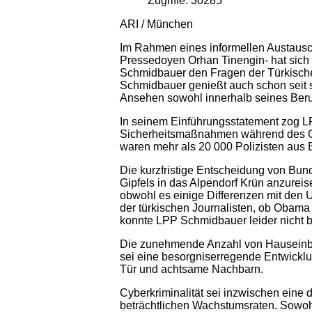
Zugriffe: 30285
ARI / München
Im Rahmen eines informellen Austausch
Pressedoyen Orhan Tinengin- hat sich 
Schmidbauer den Fragen der Türkische
Schmidbauer genießt auch schon seit s
Ansehen sowohl innerhalb seines Beru
In seinem Einführungsstatement zog LP
Sicherheitsmaßnahmen während des G7
waren mehr als 20 000 Polizisten aus 
Die kurzfristige Entscheidung von Bun
Gipfels in das Alpendorf Krün anzureis
obwohl es einige Differenzen mit den
der türkischen Journalisten, ob Obam
konnte LPP Schmidbauer leider nicht 
Die zunehmende Anzahl von Hauseinbrü
sei eine besorgniserregende Entwickl
Tür und achtsame Nachbarn.
Cyberkriminalität sei inzwischen eine d
beträchtlichen Wachstumsraten. Sowoh