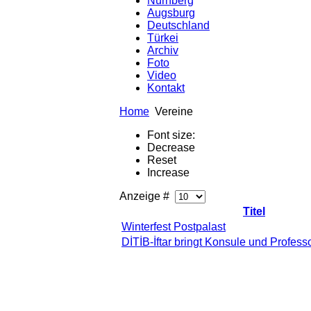
Nürnberg
Augsburg
Deutschland
Türkei
Archiv
Foto
Video
Kontakt
Home
Vereine
Font size:
Decrease
Reset
Increase
Anzeige #
Titel
Winterfest Postpalast
DİTİB-İftar bringt Konsule und Profe