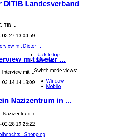
r DITIB Landesverband
ITIB ...
-03-27 13:04:59
Back to top
erview mit Dieter ...
Site map
Switch mode views:
terview mit ...
Window
-03-14 14:18:09
Mobile
in Nazizentrum in ...
n Nazizentrum in ...
-02-28 19:25:22