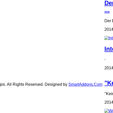
De
...
Der D
2014
Int
- In
2014
"Ke
gisi. All Rights Reserved. Designed by
SmartAddons.Com
"Kei
2014