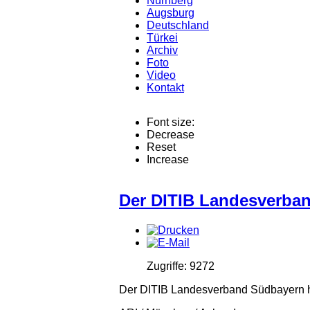
Nürnberg
Augsburg
Deutschland
Türkei
Archiv
Foto
Video
Kontakt
Font size:
Decrease
Reset
Increase
Der DITIB Landesverband
Zugriffe: 9272
Der DITIB Landesverband Südbayern hat