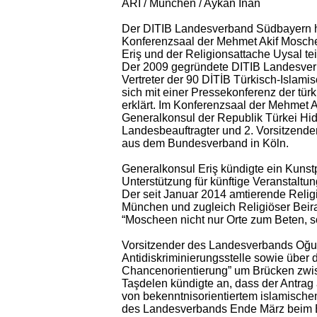
ARI / München / Aykan Inan
Der DITIB Landesverband Südbayern hat
Konferenzsaal der Mehmet Akif Mosch
Eriş und der Religionsattache Uysal tei
Der 2009 gegründete DITIB Landesver
Vertreter der 90 DİTİB Türkisch-Isla
sich mit einer Pressekonferenz der türk
erklärt. Im Konferenzsaal der Mehmet
Generalkonsul der Republik Türkei Hida
Landesbeauftragter und 2. Vorsitzender
aus dem Bundesverband in Köln.
Generalkonsul Eriş kündigte ein Kunstpr
Unterstützung für künftige Veranstaltu
Der seit Januar 2014 amtierende Relig
München und zugleich Religiöser Beir
“Moscheen nicht nur Orte zum Beten, s
Vorsitzender des Landesverbands Oğuz
Antidiskriminierungsstelle sowie über
Chancenorientierung” um Brücken zwi
Taşdelen kündigte an, dass der Antrag
von bekenntnisorientiertem islamischen
des Landesverbands Ende März beim Ba