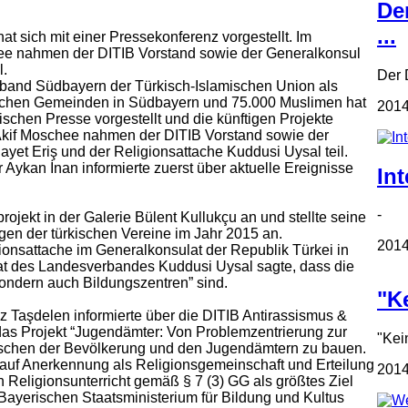
De
...
 sich mit einer Pressekonferenz vorgestellt. Im
ee nahmen der DITIB Vorstand sowie der Generalkonsul
l.
Der D
band Südbayern der Türkisch-Islamischen Union als
mischen Gemeinden in Südbayern und 75.000 Muslimen hat
2014
ischen Presse vorgestellt und die künftigen Projekte
 Akif Moschee nahmen der DITIB Vorstand sowie der
yet Eriş und der Religionsattache Kuddusi Uysal teil.
 Aykan İnan informierte zuerst über aktuelle Ereignisse
Int
- In
ojekt in der Galerie Bülent Kullukçu an und stellte seine
ngen der türkischen Vereine im Jahr 2015 an.
2014
ionsattache im Generalkonsulat der Republik Türkei in
at des Landesverbandes Kuddusi Uysal sagte, dass die
ondern auch Bildungszentren” sind.
"Ke
 Taşdelen informierte über die DITIB Antirassismus &
 das Projekt “Jugendämter: Von Problemzentrierung zur
"Kei
schen der Bevölkerung und den Jugendämtern zu bauen.
 auf Anerkennung als Religionsgemeinschaft und Erteilung
2014
 Religionsunterricht gemäß § 7 (3) GG als größtes Ziel
yerischen Staatsministerium für Bildung und Kultus