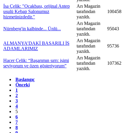
İsa Çelik: "Ocakbaşı, orijinal Antep
Arı Magazin
usulü Kebap Salonumuz
tarafından
100458
hizmetinizdedir."
yazıldı.
Arı Magazin
Nürnberg'in kalbinde... Ünlü...
tarafından
95043
yazıldı.
Arı Magazin
ALMANYA’DAKİ BAŞARILI İŞ
tarafından
95736
ADAMLARIMIZ
yazıldı.
Arı Magazin
Hacer Çelik: “Başarımın sırrı: işimi
tarafından
107362
seviyorum ve özen gösteriyorum”
yazıldı.
Başlangıç
Önceki
1
2
3
4
5
6
7
8
9