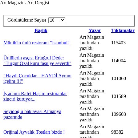
Arı Magazin- Arı Dergisi
Görüntüleme Sayısı
Başlık
Yazar
Tıklamalar
Arı Magazin
Münih'in ünlü restorani "Istanbul"
tarafından
115403
yazıldı.
Arı Magazin
Ünlülerin aşçısı Ertuğrul Dede:
tarafından
114004
"Turgut Özal kuru fasulye severdi"
yazıldı.
Arı Magazin
"Haydi Çocuklar... HAYDİ Ayranı
tarafından
101060
içelim !!!"
yazıldı.
Arı Magazin
İş adamı Rafet Haşim restoranlar
tarafından
101589
zinciri kuruyor...
yazıldı.
Arı Magazin
Seyidoğlu baklavası Almanya
tarafından
109603
pazarında
yazıldı.
Arı Magazin
Orijinal Ayvalık Tostları bizde !
tarafından
98382
yazıldı.