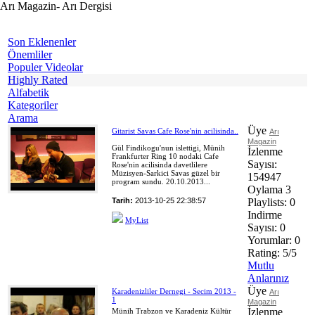
Arı Magazin- Arı Dergisi
Son Eklenenler
Önemliler
Populer Videolar
Highly Rated
Alfabetik
Kategoriler
Arama
Üye
Gitarist Savas Cafe Rose'nin acilisinda..
Arı
Magazin
Gül Findikogu'nun islettigi, Münih
İzlenme
Frankfurter Ring 10 nodaki Cafe
Sayısı:
Rose'nin acilisinda davetlilere
Müzisyen-Sarkici Savas güzel bir
154947
program sundu. 20.10.2013...
Oylama
3
Tarih:
2013-10-25 22:38:57
Playlists:
0
Indirme
MyList
Sayısı:
0
Yorumlar:
0
Rating:
5/5
Mutlu
Anlarınız
Üye
Karadenizliler Dernegi - Secim 2013 -
Arı
1
Magazin
İzlenme
Münih Trabzon ve Karadeniz Kültür