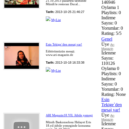
21.10.2013 pazartesi tarihinde
146946
Münih'te restoran Ducal...
Oylama
1
Tarih:
2013-10-25 21:46:27
Playlists:
0
Indirme
MyList
Sayısı:
0
Yorumlar:
0
Rating:
5/5
Genel
Üye
Esin Tekige`den mesaj var!
Arı
Magazin
Editörümüzün mesaji.
İzlenme
www.ari-magazin.de
Sayısı:
Tarih:
2013-10-18 16:33:38
110126
Oylama
0
MyList
Playlists:
0
Indirme
Sayısı:
0
Yorumlar:
0
Rating:
None
Esin
Tekige`den
mesaj var!
Üye
ARI Magazin18.YIL Jübile yemegi
Arı
Magazin
Münih Baskonsolosu Hidayet Eris
İzlenme
18.yil jübile yemeginde konusma
Sayısı: