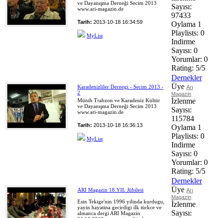
ve Dayanışma Derneği Secim 2013
Sayısı:
www.ari-magazin.de
97433
Tarih:
2013-10-18 16:34:59
Oylama
1
Playlists:
0
MyList
Indirme
Sayısı:
0
Yorumlar:
0
Rating:
5/5
Dernekler
Üye
Karadenizliler Dernegi - Secim 2013 -
Arı
2
Magazin
İzlenme
Münih Trabzon ve Karadeniz Kültür
ve Dayanışma Derneği Secim 2013
Sayısı:
www.ari-magazin.de
115784
Tarih:
2013-10-18 16:36:13
Oylama
1
Playlists:
0
MyList
Indirme
Sayısı:
0
Yorumlar:
0
Rating:
5/5
Dernekler
Üye
ARI Magazin 18.YIL Jübilesi
Arı
Magazin
Esin Tekige'nin 1996 yilinda kurdugu,
İzlenme
yayin hayatina gecirdigi ilk türkce ve
Sayısı:
almanca dergi ARI Magazin