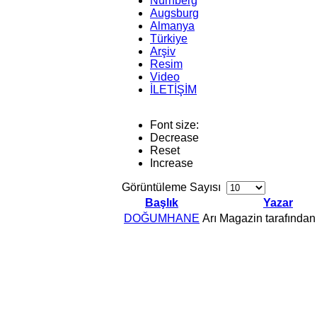
Nürnberg
Augsburg
Almanya
Türkiye
Arşiv
Resim
Video
İLETİŞİM
Font size:
Decrease
Reset
Increase
Görüntüleme Sayısı
Başlık
Yazar
DOĞUMHANE
Arı Magazin tarafından 