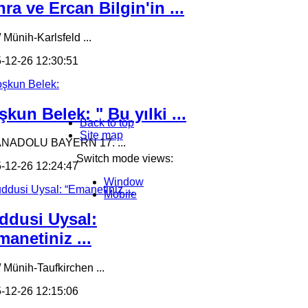
ra ve Ercan Bilgin'in ...
 Münih-Karlsfeld ...
-12-26 12:30:51
kun Belek: " Bu yılki ...
Back to top
Site map
ANADOLU BAYERN 17. ...
Switch mode views:
-12-26 12:24:47
Window
Mobile
ddusi Uysal:
anetiniz ...
/ Münih-Taufkirchen ...
-12-26 12:15:06