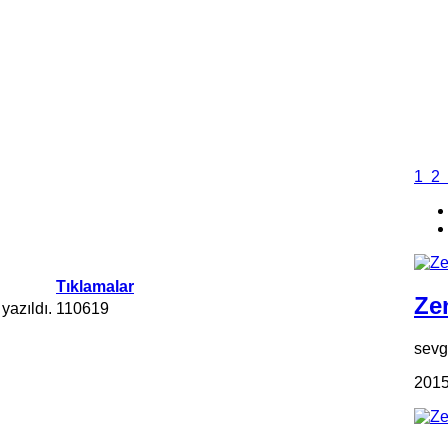
1
2
Tıklamalar
Zen
yazıldı.
110619
sevgi
2015