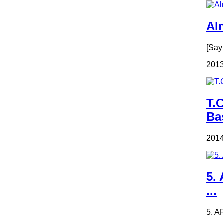
Alm
[Say
2013
T.
Ba
2014
5.
...
5. A