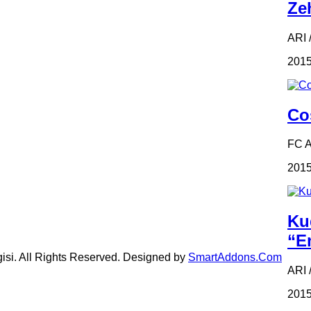
Zeh
ARI /
2015
Coş
FC 
2015
Ku
“Em
gisi. All Rights Reserved. Designed by
SmartAddons.Com
ARI 
2015