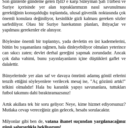
Son günlerde gündeme gelen IŞİD`e karşı Süleyman Şah Türbesi ve
Suriye içerisinde yer alan topraklarımızın nasıl savunulması
gerektiğinin konuşulduğu toplantıda, ulusal güvenlik noktasında çok
önemli konulara değiniliyor, kesinlikle gizli kalması gereken sözler
sarfediliyor. Olası bir Suriye harekatının planları, ihtiyaçlar ve
yapılması gerekenler ele alınıyor.
Böylesine önemli bir toplantıyı, yada devletin en üst kademelerini,
bütün bu yaşananlara rağmen, hala dinleyebiliyor olmaları yeterince
can sıkıcı zaten; devlet derhal gereğini yapmak zorundadır. Ancak
çok daha vahimi, bunu yayınlayanların içine düştükleri gaflet ve
dalalettir.
Bünyelerinde yer alan saf ve davaya ömrünü adamış gönül erlerini
tenzih ettiğini söyleyenlere verilecek mesaj ise, "Aç gözünü artık!"
telkini olmalıdır! Hala bu karanlık yapıyı savunanlara, tuttukları
futbol takımını dahi bıraktıramazsınız!
Artık akıllara tek bir soru geliyor: Neye, kime hizmet ediyorsunuz?
Mutlaka cevap vereceğiniz gün gelecek, hesabı sorulacaktır.
Milyonlar gibi ben de,
vatana ihanet suçundan yargılanacağınız
günü sabırsızlıkla bekliyorum!