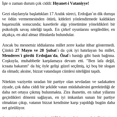
İşte o zaman durum çok ciddi:
Hıyanet-i Vataniyye!
Gezi olaylarıyla başlattıkları 17 Aralık süreci, Erdoğan`ın dik duruşu
ve ödün vermemesinden ötürü, kitleleri yönlendirmede kaldıkları
başarısızlık sonucunda; kasetlerle algı yönetimine yöneldikleri bir
psikolojik savaş niteliği taşıdı. En çirkef oyunlarını sergilediler, en
alçakça, en akıl almaz iftiralarda bulundular.
Ancak bu mesnetsiz iddialarına millet zerre kadar itibar göstermedi.
Çünkü
27 Mayıs ve 28 Şubat
`ı da çok iyi hatırlayan bu millet,
Menderes`i gördü Erdoğan`da
,
Özal
`ı bastığı gibi bastı bağrına.
Coşkuyla, muhabbetle karşılamaya devam etti. "Ben lafa değil,
icraata bakarım" da hiç öyle gelişi güzel seçilmiş, içi boş bir slogan
da olmadı; aksine, bizzat vatandaşın cümlesi niteliğini taşıdı.
Nitekim vaziyetin sıradan bir partiye olan sevdadan ve sadakatten
ziyade, çok daha ciddi bir şekilde vatan müdahalesini gerektirdiği de
daha net ortaya çıkmış bulunmakta. Zira ihanetin, en rahat yıllarını
geçirdikleri dönemi sağlayan, en iyi imkanları sunan bir partiye
olmaktan çıkıp, vatanın bizzat kendisine karşı yapıldığı bugün daha
net görülüyor.