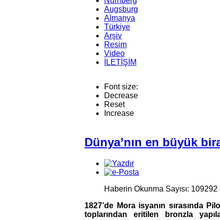
Nürnberg
Augsburg
Almanya
Türkiye
Arşiv
Resim
Video
İLETİŞİM
Font size:
Decrease
Reset
Increase
Dünya’nın en büyük bi
Haberin Okunma Sayısı: 109292
1827’de Mora isyanın sırasında Pilo
toplarından eritilen bronzla yap