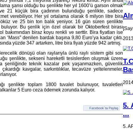
985 yılında 7,1 milyonla ziyaretçi rekoru kırıldı. Aynı anda
mlama şansı olduğu bu şenlikte her yıl 1600’ü garson olmak
 ve 21 küçük bira çadırının bulunduğu şenlikte, sadece
Alm
met verebiliyor. Her yıl ortalama olarak 6 milyon litre bira
0 öküz ve 25 bin ton balık yeniyor. 16 gün süren şenlikte
uluyor. Bu şenlik için özel olarak bir Oktoberfest birası
[Say
 bakımından biraz koyu renkli ve serttir. Bira fiyatları ise
e alan ‘Mass” denilen bardak başına 9,80 Euro’ya kadar çıktı.
2013
asında yüzde 347 artarken, litre bira fiyatı yüzde 942 artmış.
recelik dönüşü olan raylarıyla ünlü raylı sistem gibi son
ğu şenlikte, sekseni hareketli tesislerden oluşmak üzere
T.
ra şenliğinde teknik kazalar pek yaşanmazken, güvenlik
Ba
 çıkardığı kavgalar, sarkıntılıklar, tecavüze yeltelenmeler,
rlanıyor.
2014
 şenlikte toplam 1800 tuvalet bulunuyor, tuvaletleri
kalkanlar 5 Euro ceza ödemek zorunda kalıyor.
5.
Facebook`ta Paylaş
...
5. A