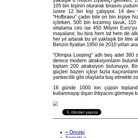
yaklaşık 6 milyon ziyaretçi gelirken, 1
105 bin kişinin oturarak birasını yudu
üzere 12 bin kişi çalışıyor. 14 dev
“Hofbraeu” çadırı bile on bin kişiye hiz
içilirken, 500 bin kızarmış tavuk, 11
ortalama ciro ise 450 Milyon Euro’yu b
mayalanır, bu bira hem tat hem de alkol
her yıl artarak bu yıl yaklaşık bir litr
Benzin fiyatları 1950 ile 2010 yılları ar
“
Olimpia Looping” adlı beş adet 360 de
derece modern atraksiyonların bulundu
toplam 200 atraksiyon bulunuyor. Bi
güçleri bazen içkiyi fazla kaçıranların
yankecilik gibi olaylarla baş etmekte zo
16 günde 1000 ton çüpün toplandığı
kullanmayıp dışarı ihtiyacını görmeye 
< Önceki
Sonraki >