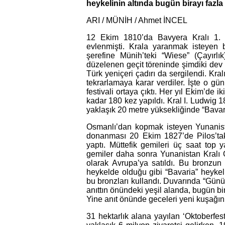
heykelinin altında bugün birayı fazla 
ARI /
MÜNİH /
Ahmet İNCEL
12 Ekim 1810’da Bavyera Kralı 1. 
evlenmişti. Krala yaranmak isteyen
şerefine Münih’teki “Wiese” (Çayırlı
düzelenen geçit töreninde şimdiki dev bi
Türk yeniçeri çadırı da sergilendi. Kra
tekrarlamaya karar verdiler. İşte o 
festivali ortaya çıktı. Her yıl Ekim’de 
kadar 180 kez yapıldı. Kral I. Ludwig 
yaklaşık 20 metre yüksekliğinde “Bavaria
Osmanlı’dan kopmak isteyen Yunanista
donanması 20 Ekim 1827’de Pilos’ta
yaptı. Müttefik gemileri üç saat top 
gemiler daha sonra Yunanistan Kralı Ott
olarak Avrupa’ya satıldı. Bu bronzun
heykelde olduğu gibi “Bavaria” heykel
bu bronzları kullandı. Duvarında “Günü
anıttın önündeki yeşil alanda, bugün bir
Yine anıt önünde geceleri yeni kuşağın 
31 hektarlık alana yayılan ‘Oktoberfes