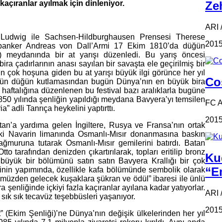
Zeh
kaçıranlar ayılmak için dinleniyor.
ARI /
Ludwig ile Sachsen-Hildburghausen Prensesi Therese
2015
 banker Andreas von Dall’Armi 17 Ekim 1810’da düğün
k) meydanında bir at yarışı düzenledi. Bu yarış öncesi
ra çadırlarının anası sayılan bir savaşta ele geçirilmiş bir
lın çok hoşuna giden bu at yarışı büyük ilgi görünce her yıl
Coş
günün düğün kutlamasından bugün Dünya’nın en büyük bira
iki haftalığına düzenlenen bu festival bazı aralıklarla bugüne
1850 yılında şenliğin yapıldığı meydana Bavyera’yı temsilen
FC 
” adli Tanrıça heykelini yaptırttı.
2015
n’a yardıma gelen İngiltere, Rusya ve Fransa’nın ortak
ki Navarin limanında Osmanlı-Mısır donanmasına baskın
yağmuruna tutarak Osmanlı-Mısır gemilerini batırdı. Batan
o tarafından denizden çıkartırılarak, topları eritilip bronz
Ku
 büyük bir bölümünü satın satın Bavyera Krallığı bir çok
“Em
inin yapımında, özellikle kafa bölümünde sembolik olarak
müzden gelecek kuşaklara şükran ve ödül” ibaresi ile ünlü
a şenliğinde içkiyi fazla kaçıranlar ayılana kadar yatıyorlar.
ARI 
sık sık tecavüz teşebbüsleri yaşanıyor.
2015
t” (Ekim Şenliği)’ne Dünya’nın değişik ülkelerinden her yıl