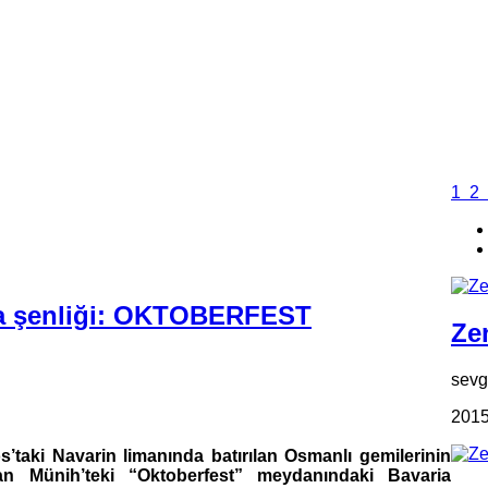
1
2
ra şenliği: OKTOBERFEST
Zen
sevgi
2015
s’taki Navarin limanında batırılan Osmanlı gemilerinin
ılan Münih’teki “Oktoberfest” meydanındaki Bavaria