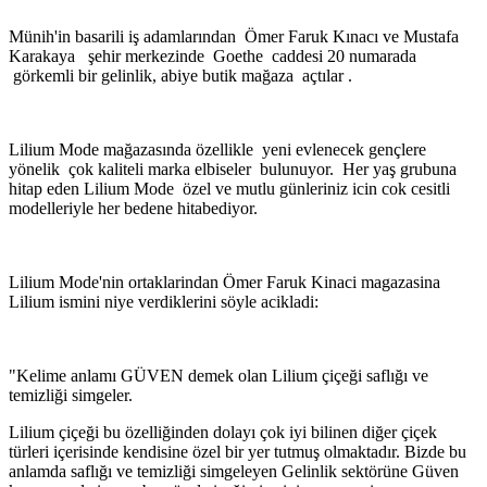
Münih'in basarili iş adamlarından Ömer Faruk Kınacı ve Mustafa
Karakaya şehir merkezinde Goethe caddesi 20 numarada
görkemli bir gelinlik, abiye butik mağaza açtılar .
Lilium Mode mağazasında özellikle yeni evlenecek gençlere
yönelik çok kaliteli marka elbiseler bulunuyor. Her yaş grubuna
hitap eden Lilium Mode özel ve mutlu günleriniz icin cok cesitli
modelleriyle her bedene hitabediyor.
Lilium Mode'nin ortaklarindan Ömer Faruk Kinaci magazasina
Lilium ismini niye verdiklerini söyle acikladi:
"Kelime anlamı GÜVEN demek olan Lilium çiçeği saflığı ve
temizliği simgeler.
Lilium çiçeği bu özelliğinden dolayı çok iyi bilinen diğer çiçek
türleri içerisinde kendisine özel bir yer tutmuş olmaktadır. Bizde bu
anlamda saflığı ve temizliği simgeleyen Gelinlik sektörüne Güven