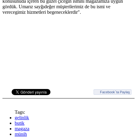
konusunuda içeren bu güzel çiceğin ismini magazamiza uygun
gördük. Umarız sayğıdeğer müşterilerimiz de bu ismi ve
verecegimiz hizmetleri begeneceklerdir".
Facebook`ta Paylaş
Tags:
gelinlik
butik
magaza
münih