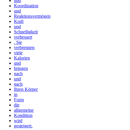
und
Koordination
und
Reaktionsvermögen
Kraft
und
Schnelligkeit
verbessert
. Sie
verbrennen
viele
Kalorien
und
bringen
nach
und
nach
Ihren Körper
in
Form
die
allgemeine
Kondition
wird
gesteigert.