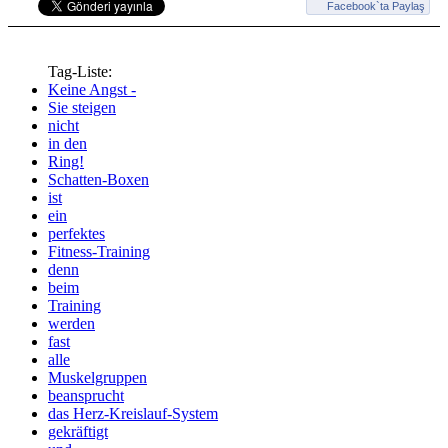
Facebook`ta Paylaş
Tag-Liste:
Keine Angst -
Sie steigen
nicht
in den
Ring!
Schatten-Boxen
ist
ein
perfektes
Fitness-Training
denn
beim
Training
werden
fast
alle
Muskelgruppen
beansprucht
das Herz-Kreislauf-System
gekräftigt