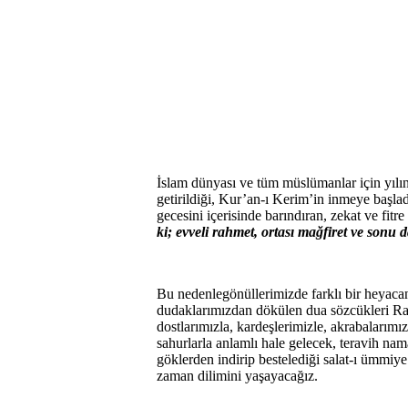
İslam dünyası ve tüm müslümanlar için yılı
getirildiği, Kur’an-ı Kerim’in inmeye başla
gecesini içerisinde barındıran, zekat ve fit
ki; evveli rahmet, ortası mağfiret ve sonu
Bu nedenle
gönüllerimizde farklı bir heyac
dudaklarımızdan dökülen dua sözcükleri Ram
dostlarımızla, kardeşlerimizle, akrabalarımız
sahurlarla anlamlı hale gelecek, teravih na
göklerden indirip bestelediği salat-ı ümmiy
zaman dilimini yaşayacağız.