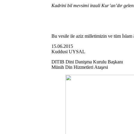
Kadrini bil mevsimi inzali Kur’an’dır gelen
Bu vesile ile aziz milletimizin ve tüm İsla
15.06.2015
Kuddusi UYSAL
DITIB Dini Dani
şma Kurulu Ba
şkan
ı
Münih Din Hizmetleri Ataşesi