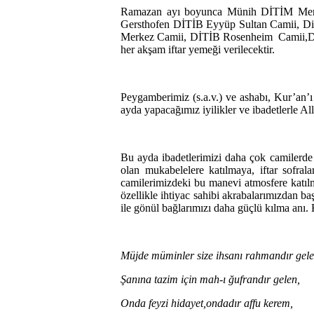
Ramazan ayı boyunca Münih DİTİM Mer
Gersthofen DİTİB Eyyüp Sultan Camii, D
Merkez Camii, DİTİB Rosenheim
Camii,
her akşam iftar yemeği verilecektir.
Peygamberimiz (s.a.v.) ve ashabı, Kur’an’ı
ayda yapacağımız iyilikler ve ibadetlerle Al
Bu ayda ibadetlerimizi daha çok camilerde
olan mukabelelere katılmaya, iftar sofra
camilerimizdeki bu manevi atmosfere katılm
özellikle ihtiyac sahibi akrabalarımızdan b
ile gönül bağlarımızı daha güçlü kılma anı.
Müjde müminler size ihsanı rahmandır gele
Şanına tazim için mah-ı ğufrandır gelen,
Onda feyzi hidayet,ondadır affu kerem,