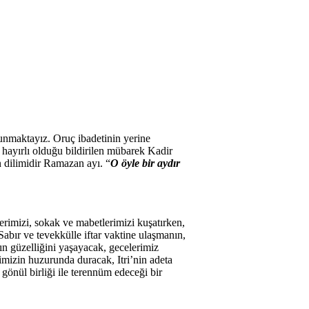
unmaktayız. Oruç ibadetinin yerine
 hayırlı olduğu bildirilen mübarek Kadir
an dilimidir Ramazan ayı. “
O öyle bir aydır
rimizi, sokak ve mabetlerimizi kuşatırken,
bır ve tevekkülle iftar vaktine ulaşmanın,
nın güzelliğini yaşayacak, gecelerimiz
imizin huzurunda duracak, Itri’nin adeta
gönül birliği ile terennüm edeceği bir