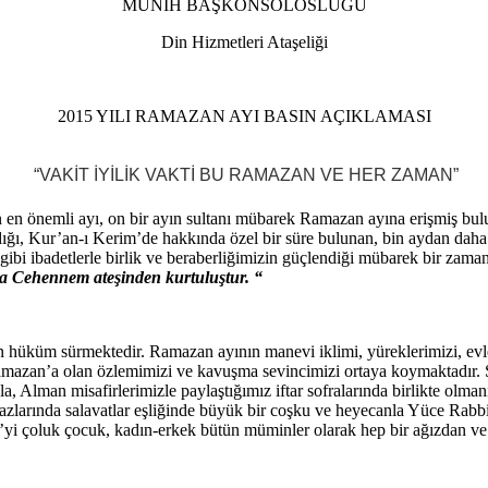
MÜNİH BAŞKONSOLOSLUĞU
Din Hizmetleri Ataşeliği
2015 YILI RAMAZAN AYI BASIN AÇIKLAMASI
“VAKİT İYİLİK VAKTİ BU RAMAZAN VE HER ZAMAN”
n en önemli ayı, on bir ayın sultanı mübarek Ramazan ayına erişmiş bul
dığı, Kur’an-ı Kerim’de hakkında özel bir süre bulunan, bin aydan daha
re gibi ibadetlerle birlik ve beraberliğimizin güçlendiği mübarek bir zam
 da Cehennem ateşinden kurtuluştur. “
an hüküm sürmektedir. Ramazan ayının manevi iklimi, yüreklerimizi, evle
azan’a olan özlemimizi ve kavuşma sevincimizi ortaya koymaktadır. Sa
la, Alman misafirlerimizle paylaştığımız iftar sofralarında birlikte olma
mazlarında salavatlar eşliğinde büyük bir coşku ve heyecanla Yüce Rabb
e’yi çoluk çocuk, kadın-erkek bütün müminler olarak hep bir ağızdan ve 