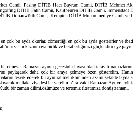
kez Camii, Pasing DİTİB Hacı Bayram Camii, DİTİB Mehmet Aki
ingolfing DİTİB Fatih Camii, Kaufbeuren DİTİB Camii, Immenstadt
DİTİB Donauwörth Cami,
Kempten DİTİB Muhammediye Camii ve La
 en çok bu ayda okurlar, cömertliği en çok bu ayda gösterirler ve ibad
lah’ın rızasını kazanmaya birlik ve beraberliğimizi güçlendirmeye gayre
 ifa etmeye, Ramazan ayının gecesinin ihyası olan teravih namazların
larını paylaşarak daha çok bir araya gelmeye özen gösterelim. Hanım
alarını teşvik ederek bu ayın rahmet ikliminden azami şekilde faydalan
aşlayarak mutlaka ziyadesi ile verelim. Zira vakit Ramazan Ayı ve
iyili
 Kutlu bir zaman dilimi,özümüze ve tertemiz fıtratımıza dönüş zamanı.
n,