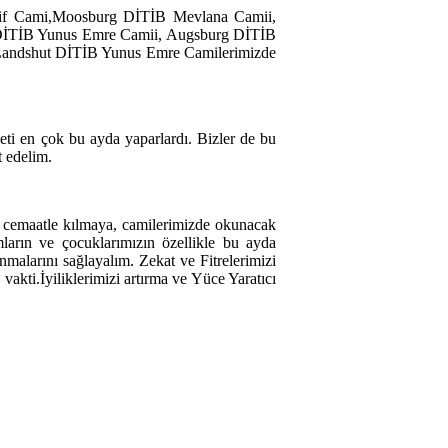
f Cami,Moosburg DİTİB Mevlana Camii,
 DİTİB Yunus Emre Camii, Augsburg DİTİB
ndshut DİTİB Yunus Emre Camilerimizde
eti en çok bu ayda yaparlardı. Bizler de bu
t edelim.
ı cemaatle kılmaya, camilerimizde okunacak
ların ve çocuklarımızın özellikle bu ayda
malarını sağlayalım. Zekat ve Fitrelerimizi
k vakti.İyiliklerimizi artırma ve Yüce Yaratıcı