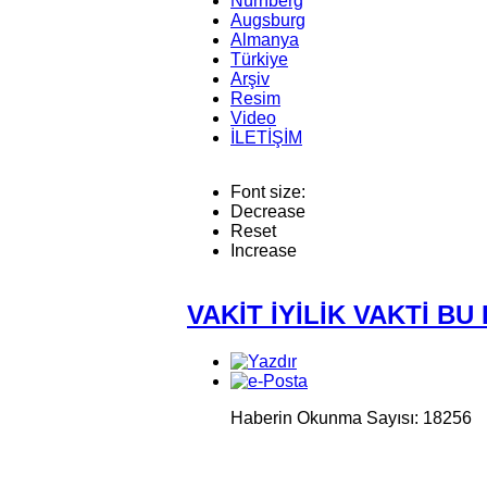
Nürnberg
Augsburg
Almanya
Türkiye
Arşiv
Resim
Video
İLETİŞİM
Font size:
Decrease
Reset
Increase
VAKİT İYİLİK VAKTİ 
Haberin Okunma Sayısı: 18256