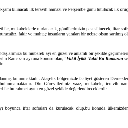
şamı kılınacak ilk teravih namazı ve Perşembe günü tutulacak ilk oruç 
ile, mukabelelerle nurlanacak, gönüllerimizin pası silinecek, iftar sofra
artıracağız, fakir ve muhtaç insanların yaraları bir nebze olsun sarılmış ol
daşlarımıza bu mübarek ayı en güzel ve anlamlı bir şekilde geçirmeler
 yılın Ramazan ayı ana konusu olan,
“
Vakit İyilik Vakti Bu Ramazan 
r.
nmış bulunmaktadır. Ataşelik bölgemizde faaliyet gösteren Derneklerimi
bulunmamaktadır. Din Görevlilerimiz vaaz, mukabele, teravih namaz
ri ile bu rahmet ayını en güzel şekilde değerlendireceklerdir.
 boyunca iftar sofraları da kurulacak olup,bu konuda ülkemizden a