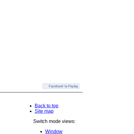
Facebook`ta Paylaş
Back to top
Site map
Switch mode views:
Window