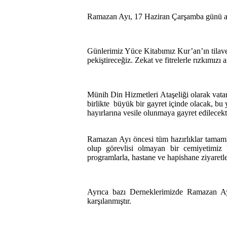
Ramazan Ayı,
17 Haziran Çarşamba
günü ak
Günlerimiz Yüce Kitabımız Kur’an’ın tilaveti 
pekiştireceğiz. Zekat ve fitrelerle rızkımızı 
Münih Din Hizmetleri Ataşeliği olarak vatan
birlikte
büyük bir gayret içinde olacak, bu
hayırlarına vesile olunmaya gayret edilecekti
Ramazan Ayı öncesi tüm hazırlıklar tamamla
olup görevlisi olmayan bir cemiyetimiz 
programlarla, hastane ve hapishane ziyaretle
Ayrıca bazı Derneklerimizde Ramazan Ayı
karşılanmıştır.